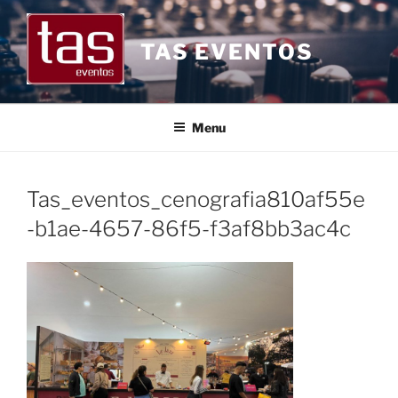
Pular
para
TAS EVENTOS
o
conteúdo
Menu
Tas_eventos_cenografia810af55e
-b1ae-4657-86f5-f3af8bb3ac4c